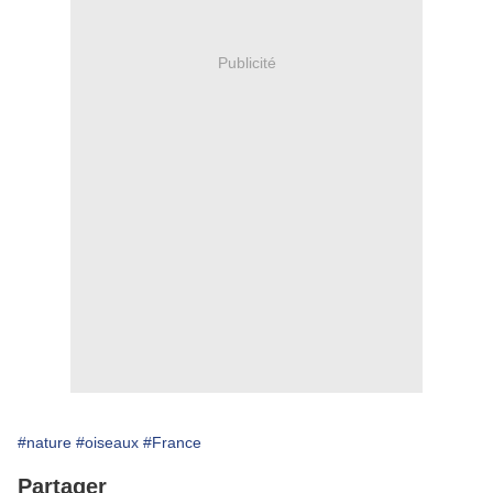
Publicité
#nature
#oiseaux
#France
Partager