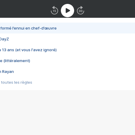
nsformé l’ennui en chef-d’œuvre
 DayZ
 a 13 ans (et vous l'avez ignoré)
e (littéralement)
im Rayan
 toutes les règles
s les jeux vidéo
us choquant de Rockstar ? - Le scandale BULLY
e plus moche de Steam
du RÊVE tourne au CAUCHEMAR