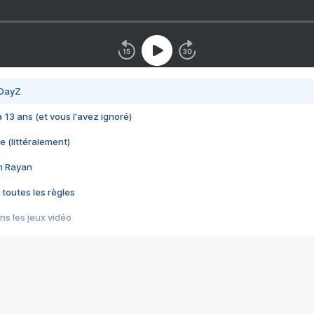
 DayZ
 a 13 ans (et vous l'avez ignoré)
e (littéralement)
im Rayan
 toutes les règles
s les jeux vidéo
us choquant de Rockstar ? - Le scandale BULLY
e plus moche de Steam
du RÊVE tourne au CAUCHEMAR