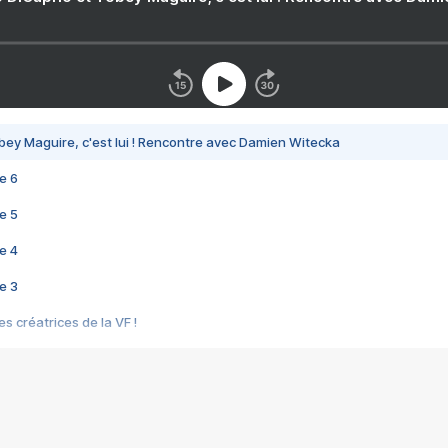
bey Maguire, c'est lui ! Rencontre avec Damien Witecka
e 6
e 5
e 4
e 3
s créatrices de la VF !
e 2
e 1
e Mektoub My Love arrive enfin ! Rencontre avec Shaïn Boumedine et Sal