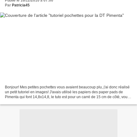
Publié le 16/12/2010 à 07:00
Par
Patricia45
Bonjour! Mes petites pochettes vous avaient beaucoup plu, j'ai donc réalisé
un petit tutoriel en images! J'avais utilisé les papiers des paper pads de
Pimenta qui font 14,8x14,8, le tuto est pour un carré de 15 cm de côté, vous
pouvez utiliser des imprimés...