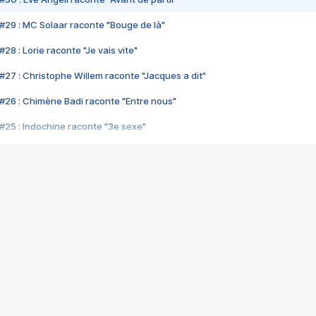
#29 : MC Solaar raconte "Bouge de là"
28 : Lorie raconte "Je vais vite"
#27 : Christophe Willem raconte "Jacques a dit"
#26 : Chimène Badi raconte "Entre nous"
#25 : Indochine raconte "3e sexe"
#24 : Zaho raconte "C'est chelou"
#23 : Patrick Bruel raconte "Au café des délices"
#22 : Kyo raconte "Le chemin"
#21 : Nolwenn Leroy raconte "Cassé"
#20 : Patrick Hernandez raconte "Born to be alive"
#19 : Lorie raconte "Près de moi"
#18 : Michael Jones raconte "A nos actes manqués" (avec Jean-Jacque