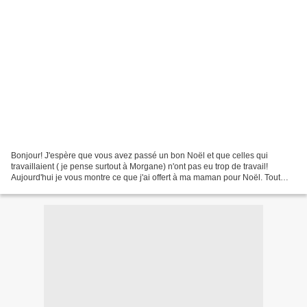
Bonjour! J'espère que vous avez passé un bon Noël et que celles qui
travaillaient ( je pense surtout à Morgane) n'ont pas eu trop de travail!
Aujourd'hui je vous montre ce que j'ai offert à ma maman pour Noël. Tout
d'abord voici un mini album (que j'ai...