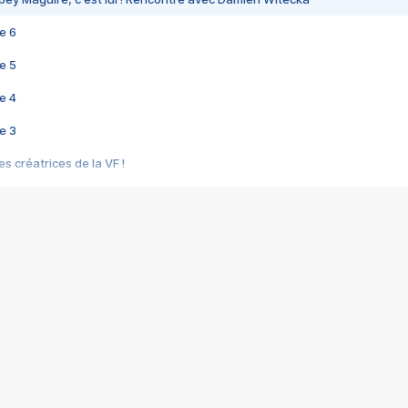
e 6
e 5
e 4
e 3
s créatrices de la VF !
e 2
e 1
e Mektoub My Love arrive enfin ! Rencontre avec Shaïn Boumedine et Sal
i : après Toni en famille
elle réalise le bouleversant Dites lui que je l'aime
ais ! Rencontre autour de Vie privée de Rebecca Zlotowski
 de Marguerite, Grave... Rencontre avec Ella Rumpf