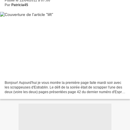
Publié le 12/04/2011 à 07:00
Par
Patricia45
Bonjour! Aujourd'hui je vous montre la première page faite mardi soir avec
les scrappeuses d'Estrablin. Le défi de la soirée était de scrapper l'une des
deux (voire les deux) pages présentées page 42 du dernier numéro d'Esprit
scrapbooking. Pourquoi 42?...