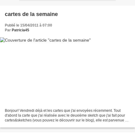
cartes de la semaine
Publié le 15/04/2011 à 07:00
Par
Patricia45
Bonjour! Vendredi déjà et les cartes que j'ai envoyées récemment. Tout
d'abord la carte que j'ai réalisée avec le deuxième sketch que j'ai fait pour
cartes&sketches (vous pouvez le découvrir sur le blog), elle est parvenue à
Florial il y a déjà un moment...