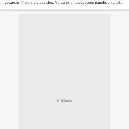
vacances! Première étape chez Morgane, on a beaucoup papoté, on a fait
une belle balade à pied autour de chez elle...
Publicité