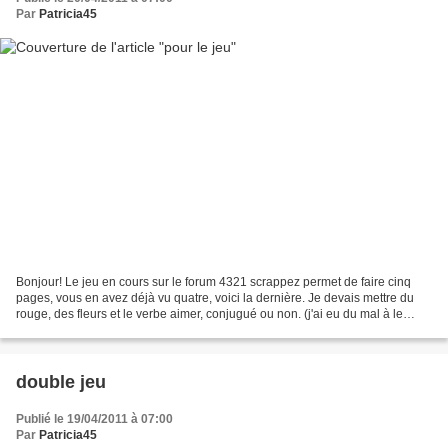
Par
Patricia45
Bonjour! Le jeu en cours sur le forum 4321 scrappez permet de faire cinq
pages, vous en avez déjà vu quatre, voici la dernière. Je devais mettre du
rouge, des fleurs et le verbe aimer, conjugué ou non. (j'ai eu du mal à le
placer d'ailleurs). Pour la...
double jeu
Publié le 19/04/2011 à 07:00
Par
Patricia45