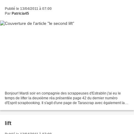
Publié le 13/04/2011 à 07:00
Par
Patricia45
Bonjour! Mardi soir en compagnie des scrappeuses d'Estrablin j'ai eu le
temps de lifter la deuxième réa présentée page 42 du dernier numéro
d'Esprit scrapbooking. Il s'agit d'une page de Tarascrap avec également la
répétition de petites photos. Cette...
lift