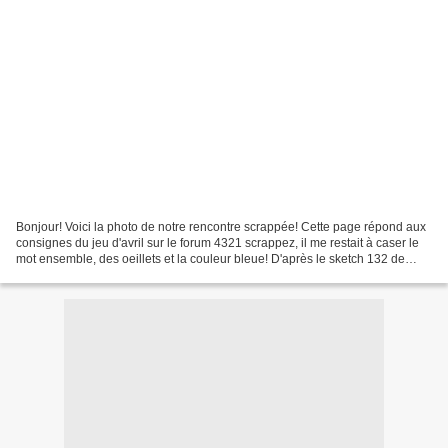
Bonjour! Voici la photo de notre rencontre scrappée! Cette page répond aux
consignes du jeu d'avril sur le forum 4321 scrappez, il me restait à caser le
mot ensemble, des oeillets et la couleur bleue! D'après le sketch 132 de
pencillines. du bazill uniquement,...