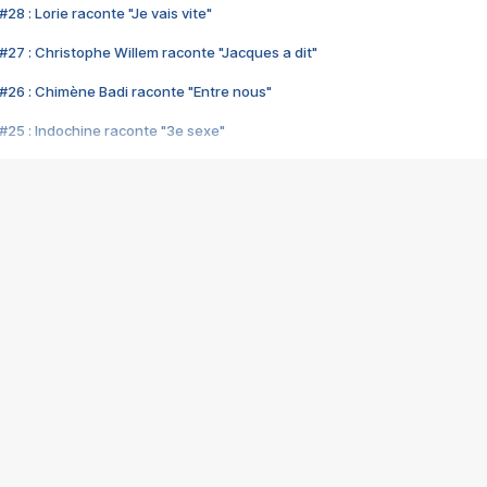
28 : Lorie raconte "Je vais vite"
#27 : Christophe Willem raconte "Jacques a dit"
#26 : Chimène Badi raconte "Entre nous"
#25 : Indochine raconte "3e sexe"
#24 : Zaho raconte "C'est chelou"
#23 : Patrick Bruel raconte "Au café des délices"
#22 : Kyo raconte "Le chemin"
#21 : Nolwenn Leroy raconte "Cassé"
#20 : Patrick Hernandez raconte "Born to be alive"
#19 : Lorie raconte "Près de moi"
#18 : Michael Jones raconte "A nos actes manqués" (avec Jean-Jacque
#17 : Khaled raconte "Aïcha"
#16 : Corneille raconte "Parce qu'on vient de loin"