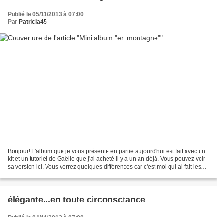
Publié le 05/11/2013 à 07:00
Par
Patricia45
Bonjour! L'album que je vous présente en partie aujourd'hui est fait avec un
kit et un tutoriel de Gaëlle que j'ai acheté il y a un an déjà. Vous pouvez voir
sa version ici. Vous verrez quelques différences car c'est moi qui ai fait les
découpes chez...
élégante...en toute circonsctance