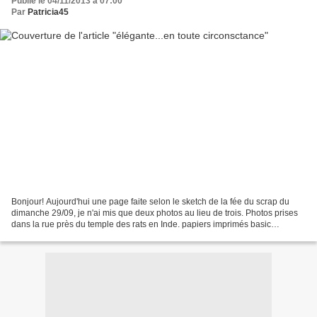
Publié le 04/11/2013 à 07:00
Par
Patricia45
Bonjour! Aujourd'hui une page faite selon le sketch de la fée du scrap du
dimanche 29/09, je n'ai mis que deux photos au lieu de trois. Photos prises
dans la rue près du temple des rats en Inde. papiers imprimés basic
grey/papiers de pandore/rouge de...