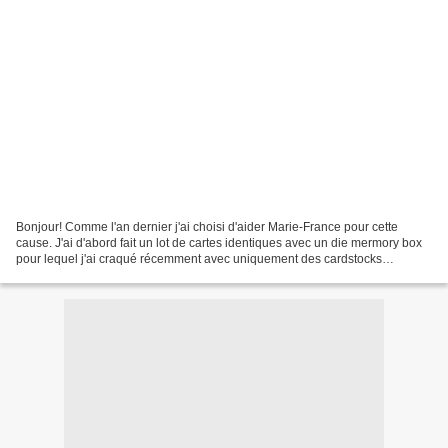
Bonjour! Comme l'an dernier j'ai choisi d'aider Marie-France pour cette
cause. J'ai d'abord fait un lot de cartes identiques avec un die mermory box
pour lequel j'ai craqué récemment avec uniquement des cardstocks
american craft blanc et bleu la carte...