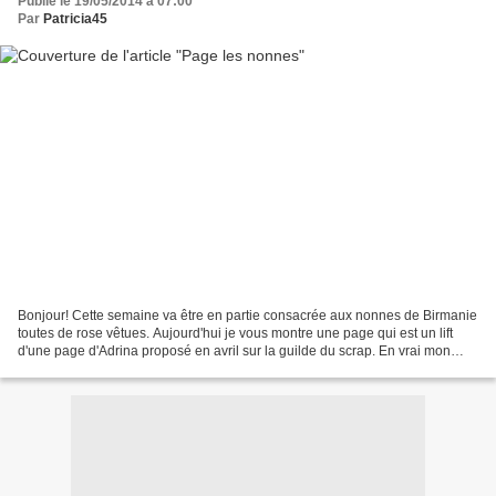
Publié le 19/05/2014 à 07:00
Par
Patricia45
Bonjour! Cette semaine va être en partie consacrée aux nonnes de Birmanie
toutes de rose vêtues. Aujourd'hui je vous montre une page qui est un lift
d'une page d'Adrina proposé en avril sur la guilde du scrap. En vrai mon
fond de page est bien blanc,...