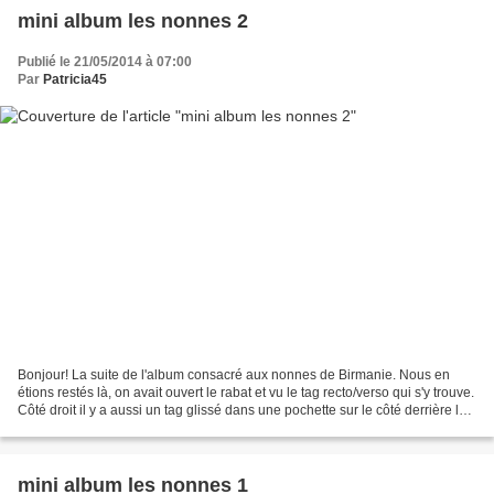
mini album les nonnes 2
Publié le 21/05/2014 à 07:00
Par
Patricia45
Bonjour! La suite de l'album consacré aux nonnes de Birmanie. Nous en
étions restés là, on avait ouvert le rabat et vu le tag recto/verso qui s'y trouve.
Côté droit il y a aussi un tag glissé dans une pochette sur le côté derrière la
photo, mais aussi...
mini album les nonnes 1