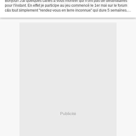
Bonjour! J'ai quelques cartes à vous montrer qui n'ont pas de destinataires
pour l'instant. En effet je participe au jeu commencé le 1er mai sur le forum
c&s tout simplement "rendez-vous en terre inconnue" qui dure 5 semaines.
Ce jeu nous permet de faire...
Publicité