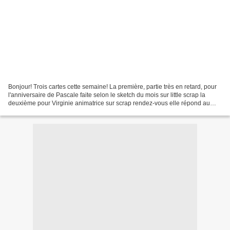
Bonjour! Trois cartes cette semaine! La première, partie très en retard, pour
l'anniversaire de Pascale faite selon le sketch du mois sur little scrap la
deuxième pour Virginie animatrice sur scrap rendez-vous elle répond au
"défi fou": combo jaune, gris...