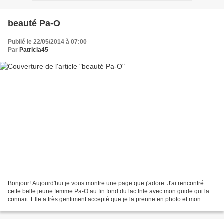
beauté Pa-O
Publié le 22/05/2014 à 07:00
Par
Patricia45
Bonjour! Aujourd'hui je vous montre une page que j'adore. J'ai rencontré
cette belle jeune femme Pa-O au fin fond du lac Inle avec mon guide qui la
connait. Elle a très gentiment accepté que je la prenne en photo et mon
guide m'a dit "she's a beauty queen"...