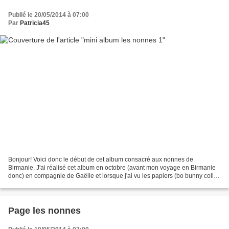
Publié le 20/05/2014 à 07:00
Par
Patricia45
Bonjour! Voici donc le début de cet album consacré aux nonnes de
Birmanie. J'ai réalisé cet album en octobre (avant mon voyage en Birmanie
donc) en compagnie de Gaëlle et lorsque j'ai vu les papiers (bo bunny coll.
love letters) je me suis demandé quelles...
Page les nonnes