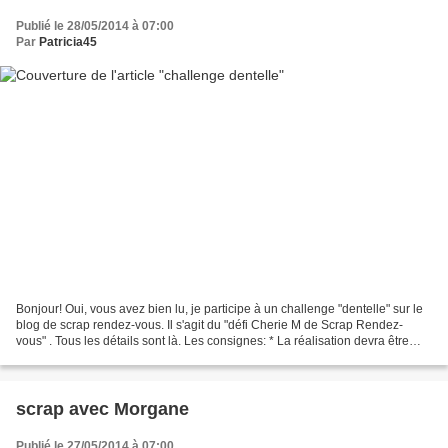
Publié le 28/05/2014 à 07:00
Par
Patricia45
Bonjour! Oui, vous avez bien lu, je participe à un challenge "dentelle" sur le
blog de scrap rendez-vous. Il s'agit du "défi Cherie M de Scrap Rendez-
vous" . Tous les détails sont là. Les consignes: * La réalisation devra être
une page (pas une carte)...
scrap avec Morgane
Publié le 27/05/2014 à 07:00