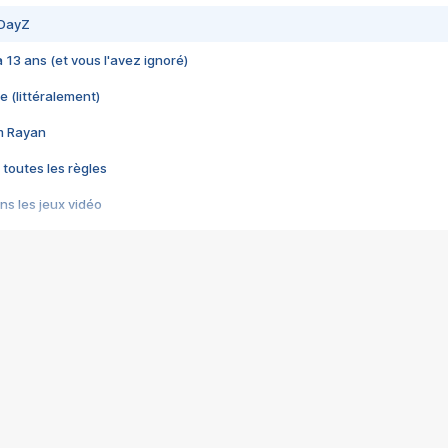
 DayZ
 a 13 ans (et vous l'avez ignoré)
e (littéralement)
im Rayan
 toutes les règles
s les jeux vidéo
us choquant de Rockstar ? - Le scandale BULLY
e plus moche de Steam
du RÊVE tourne au CAUCHEMAR
pendant 8 heures
it… à tort
umiliés par un jeu vidéo