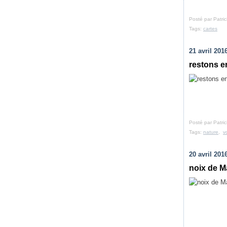
Posté par Patri
Tags:
cartes
21 avril 201
restons e
Posté par Patri
Tags:
nature
,
v
20 avril 201
noix de Ma