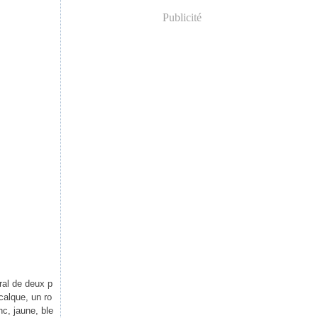
Publicité
ral de deux p
 calque, un ro
nc, jaune, ble