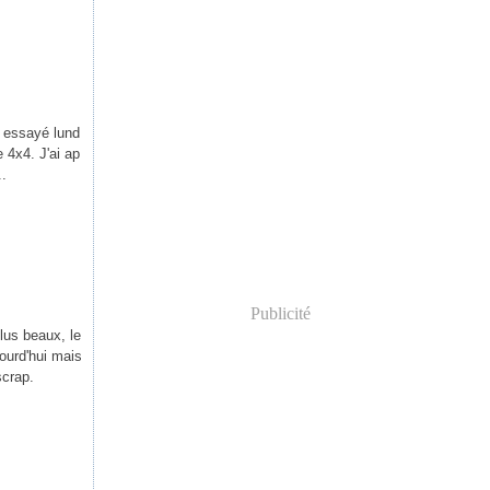
i essayé lund
 4x4. J'ai ap
..
Publicité
plus beaux, le
ourd'hui mais
scrap.