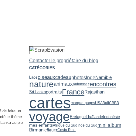
Contacter le propriétaire du blog
CATÉGORIES
oiseaux
photos
Inde
cadeau
Namibie
Laos
nature
rencontres
animaux
automne
France
portraits
Rajasthan
Sri Lanka
cartes
marque-pages
USA
Bali
CBBB
 de faire un
voyage
Indonésie
ecté le thème
Bretagne
Thaïlande
 Lanka au pie
mini album
mes enfants
Afrique du Sud
Inde du Sud
Birmanie
fleurs
Costa Rica