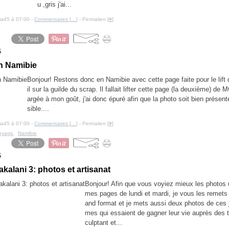
u ,gris j'ai...
cia45 à 07:00 -
Commentaires [
…
]
- Permalien [
#
]
6
n Namibie
Bonjour! Restons donc en Namibie avec cette page faite pour le lift 
il sur la guilde du scrap. Il fallait lifter cette page (la deuxième) d
argée à mon goût, j'ai donc épuré afin que la photo soit bien présente
sible....
cia45 à 07:00 -
Commentaires [
…
]
- Permalien [
#
]
oyage
,
Namibie
6
kalani 3: photos et artisanat
Bonjour! Afin que vous voyiez mieux les photos u
mes pages de lundi et mardi, je vous les remets 
and format et je mets aussi deux photos de ces
mes qui essaient de gagner leur vie auprès des t
culptant et...