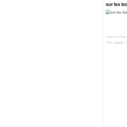
sur les b
Posté par Patri
Tags:
voyage
,