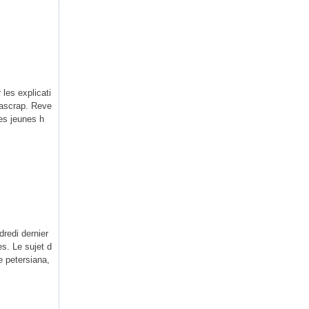
 les explicati
ikascrap. Reve
es jeunes h
redi dernier
s. Le sujet d
e petersiana,