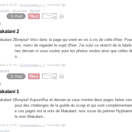
cia45 à 06:00 -
Commentaires [
…
]
- Permalien [
#
]
portraits
,
rencontres
,
Namibie
6
akalani 2
Bonjour! Voici donc la page qui vient en vis à vis de celle d'hier. Pour
ons, merci de regarder le sujet d'hier. J'ai suivi ce sketch de la fabr
nez demain si vous voulez pour les photos seules ainsi que celles d
o...
cia45 à 07:00 -
Commentaires [
…
]
- Permalien [
#
]
Namibie
6
akalani 1
Bonjour! Aujourd'hui et demain je vous montre deux pages faites vend
pour des challenges de la guilde du scrap et qui sont complémentaire
e ces pages est la noix de Makalani, noix issue du palmier Hyphaen
le nom Makalani...
cia45 à 07:00 -
Commentaires [
…
]
- Permalien [
#
]
Namibie