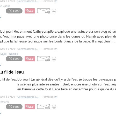
cia45 à 07:00 -
Commentaires [
…
]
- Permalien [
#
]
Sri Lanka
6
Bonjour! Récemment Cathyscrap85 a expliqué une astuce sur son blog et j'a
i. Voici ma page avec une photo prise dans les dunes du Namib avec plein de
pliqué la fameuse technique sur les bords blancs de la page. Il s'agit d'un lift.
cia45 à 07:00 -
Commentaires [
…
]
- Permalien [
#
]
oyage
,
Namibie
6
u fil de l'eau
Bonjour! En général dès qu'il y a de l'eau je trouve les paysages 
s scènes plus intéressantes...Bref, encore une photo sur l'eau auj
en Birmanie cette fois! Page faite en décembre pour la guilde du 
cia45 à 07:00 -
Commentaires [
…
]
- Permalien [
#
]
Birmanie
6