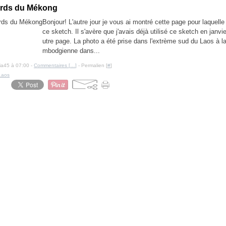
ords du Mékong
Bonjour! L'autre jour je vous ai montré cette page pour laquelle j
ce sketch. Il s'avère que j'avais déjà utilisé ce sketch en janvi
utre page. La photo a été prise dans l'extrème sud du Laos à la
mbodgienne dans...
cia45 à 07:00 -
Commentaires [
…
]
- Permalien [
#
]
Laos