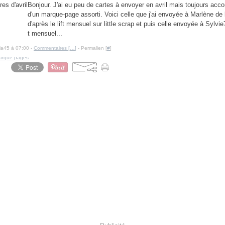
Bonjour. J'ai eu peu de cartes à envoyer en avril mais toujours ac
d'un marque-page assorti. Voici celle que j'ai envoyée à Marlène de
d'après le lift mensuel sur little scrap et puis celle envoyée à Sylvie7
t mensuel...
cia45 à 07:00 -
Commentaires [
…
]
- Permalien [
#
]
arque-pages