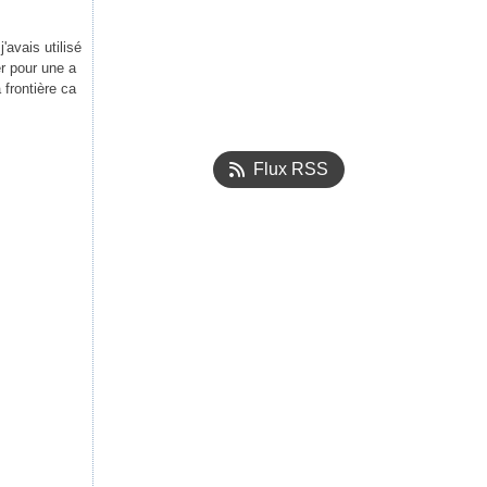
'avais utilisé
er pour une a
 frontière ca
Flux RSS