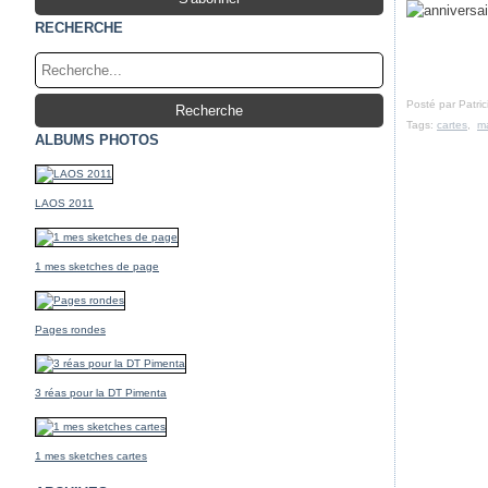
RECHERCHE
Posté par Patri
Tags:
cartes
,
m
ALBUMS PHOTOS
LAOS 2011
1 mes sketches de page
Pages rondes
3 réas pour la DT Pimenta
1 mes sketches cartes