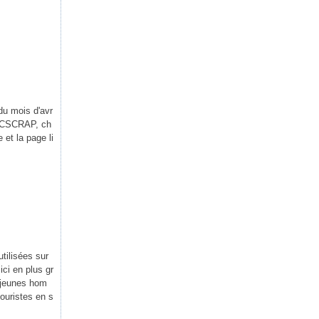
du mois d'avr
e MCSCRAP, ch
 et la page li
tilisées sur
ici en plus gr
 jeunes hom
ouristes en s