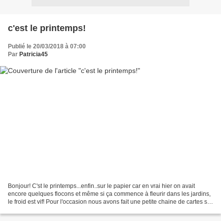
c'est le printemps!
Publié le 20/03/2018 à 07:00
Par
Patricia45
Bonjour! C'st le printemps...enfin..sur le papier car en vrai hier on avait
encore quelques flocons et même si ça commence à fleurir dans les jardins,
le froid est vif! Pour l'occasion nous avons fait une petite chaine de cartes sur
la guilde du scrap....