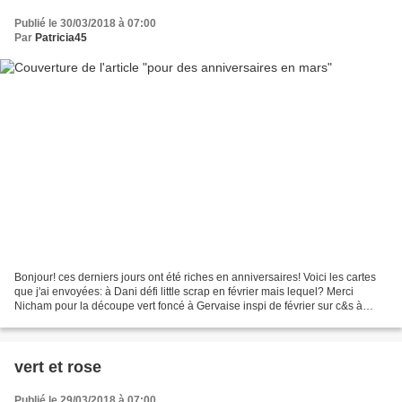
Publié le 30/03/2018 à 07:00
Par
Patricia45
Bonjour! ces derniers jours ont été riches en anniversaires! Voici les cartes
que j'ai envoyées: à Dani défi little scrap en février mais lequel? Merci
Nicham pour la découpe vert foncé à Gervaise inspi de février sur c&s à
Yoyotte sketch de mars sur...
vert et rose
Publié le 29/03/2018 à 07:00