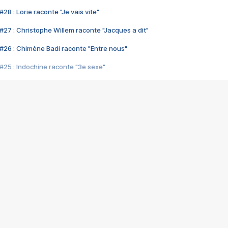
28 : Lorie raconte "Je vais vite"
#27 : Christophe Willem raconte "Jacques a dit"
#26 : Chimène Badi raconte "Entre nous"
#25 : Indochine raconte "3e sexe"
#24 : Zaho raconte "C'est chelou"
#23 : Patrick Bruel raconte "Au café des délices"
#22 : Kyo raconte "Le chemin"
#21 : Nolwenn Leroy raconte "Cassé"
#20 : Patrick Hernandez raconte "Born to be alive"
#19 : Lorie raconte "Près de moi"
#18 : Michael Jones raconte "A nos actes manqués" (avec Jean-Jacque
#17 : Khaled raconte "Aïcha"