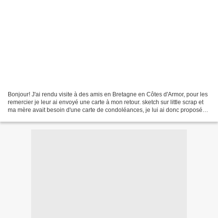
Bonjour! J'ai rendu visite à des amis en Bretagne en Côtes d'Armor, pour les
remercier je leur ai envoyé une carte à mon retour. sketch sur little scrap et
ma mère avait besoin d'une carte de condoléances, je lui ai donc proposé
de la faire selon un sketch...