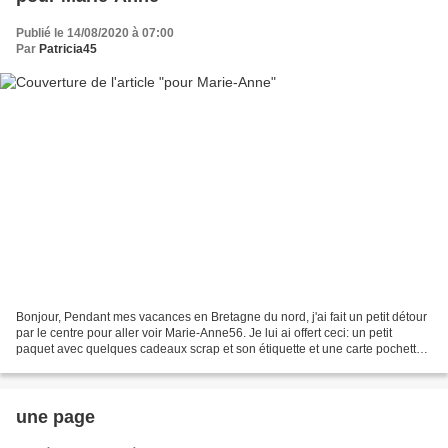
Publié le 14/08/2020 à 07:00
Par
Patricia45
Bonjour, Pendant mes vacances en Bretagne du nord, j'ai fait un petit détour
par le centre pour aller voir Marie-Anne56. Je lui ai offert ceci: un petit
paquet avec quelques cadeaux scrap et son étiquette et une carte pochette
réas faites selon le jeu...
une page