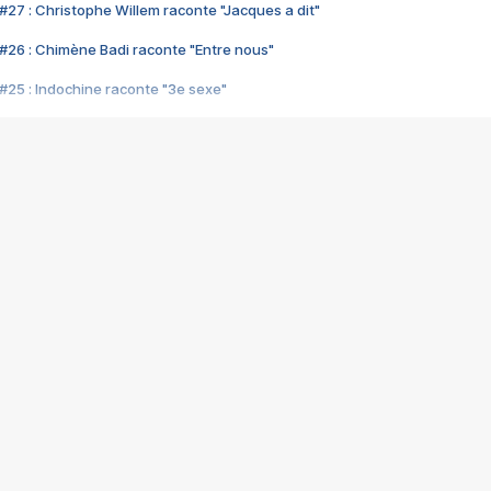
#27 : Christophe Willem raconte "Jacques a dit"
#26 : Chimène Badi raconte "Entre nous"
#25 : Indochine raconte "3e sexe"
#24 : Zaho raconte "C'est chelou"
#23 : Patrick Bruel raconte "Au café des délices"
#22 : Kyo raconte "Le chemin"
#21 : Nolwenn Leroy raconte "Cassé"
#20 : Patrick Hernandez raconte "Born to be alive"
#19 : Lorie raconte "Près de moi"
#18 : Michael Jones raconte "A nos actes manqués" (avec Jean-Jacque
#17 : Khaled raconte "Aïcha"
#16 : Corneille raconte "Parce qu'on vient de loin"
#15 : Indochine raconte "L'aventurier"