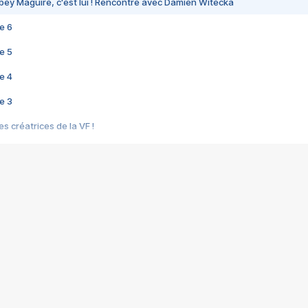
bey Maguire, c'est lui ! Rencontre avec Damien Witecka
e 6
e 5
e 4
e 3
s créatrices de la VF !
e 2
e 1
e Mektoub My Love arrive enfin ! Rencontre avec Shaïn Boumedine et Sal
i : après Toni en famille
elle réalise le bouleversant Dites lui que je l'aime
ais ! Rencontre autour de Vie privée de Rebecca Zlotowski
 de Marguerite, Grave... Rencontre avec Ella Rumpf