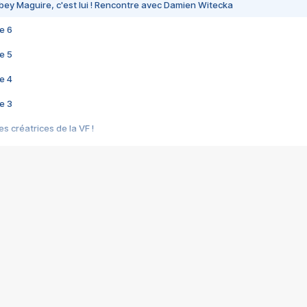
bey Maguire, c'est lui ! Rencontre avec Damien Witecka
e 6
e 5
e 4
e 3
s créatrices de la VF !
e 2
e 1
e Mektoub My Love arrive enfin ! Rencontre avec Shaïn Boumedine et Sal
i : après Toni en famille
elle réalise le bouleversant Dites lui que je l'aime
ais ! Rencontre autour de Vie privée de Rebecca Zlotowski
 de Marguerite, Grave... Rencontre avec Ella Rumpf