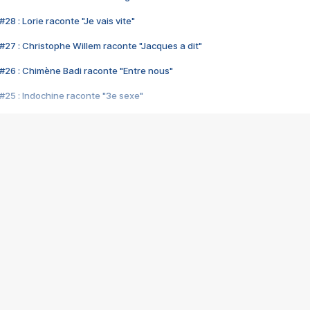
28 : Lorie raconte "Je vais vite"
#27 : Christophe Willem raconte "Jacques a dit"
#26 : Chimène Badi raconte "Entre nous"
#25 : Indochine raconte "3e sexe"
#24 : Zaho raconte "C'est chelou"
#23 : Patrick Bruel raconte "Au café des délices"
#22 : Kyo raconte "Le chemin"
#21 : Nolwenn Leroy raconte "Cassé"
#20 : Patrick Hernandez raconte "Born to be alive"
#19 : Lorie raconte "Près de moi"
#18 : Michael Jones raconte "A nos actes manqués" (avec Jean-Jacque
#17 : Khaled raconte "Aïcha"