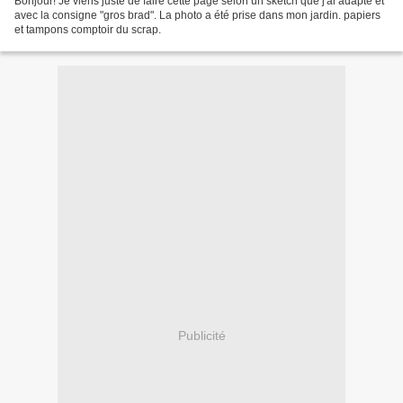
Bonjour! Je viens juste de faire cette page selon un sketch que j'ai adapté et
avec la consigne "gros brad". La photo a été prise dans mon jardin. papiers
et tampons comptoir du scrap.
Publicité