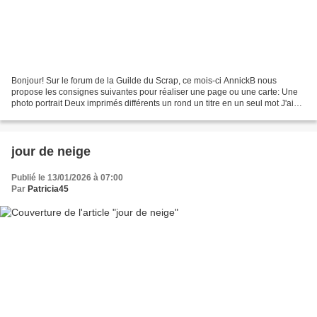
Bonjour! Sur le forum de la Guilde du Scrap, ce mois-ci AnnickB nous
propose les consignes suivantes pour réaliser une page ou une carte: Une
photo portrait Deux imprimés différents un rond un titre en un seul mot J'ai
fait cette page avec une photo de...
jour de neige
Publié le 13/01/2026 à 07:00
Par
Patricia45