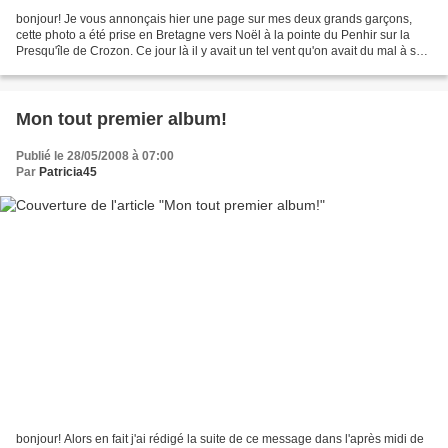
bonjour! Je vous annonçais hier une page sur mes deux grands garçons,
cette photo a été prise en Bretagne vers Noël à la pointe du Penhir sur la
Presqu'île de Crozon. Ce jour là il y avait un tel vent qu'on avait du mal à se
tenir debout et Pierre et...
Mon tout premier album!
Publié le 28/05/2008 à 07:00
Par
Patricia45
bonjour! Alors en fait j'ai rédigé la suite de ce message dans l'après midi de