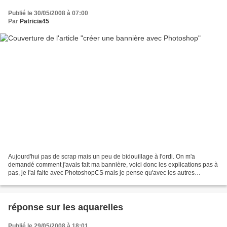
Publié le 30/05/2008 à 07:00
Par
Patricia45
Aujourd'hui pas de scrap mais un peu de bidouillage à l'ordi. On m'a
demandé comment j'avais fait ma bannière, voici donc les explications pas à
pas, je l'ai faite avec PhotoshopCS mais je pense qu'avec les autres
versions de photoshop on doit retrouver...
réponse sur les aquarelles
Publié le 29/05/2008 à 18:01