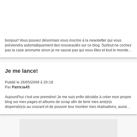
bonjour! Vous pouvez désormais vous inscrire à la newsletter qui vous
préviendra automatiquement des nouveautés sur ce blog. Surtout ne cochez
pas la case anonyme sinon je ne saurai pas qui vous êtes et tout le monde
gagne à être connu, n'est-ce pas?...
Je me lance!
Publié le 26/05/2008 à 20:18
Par
Patricia45
Aujourd'hui c'est une première! Je me suis enfin décidée à créer mon propre
blog sur mes pages et albums de scrap afin de tenir mes ami(e)s
dispersé(e)s au courant et de pouvoir leur montrer mes réalisations, aussi
modestes soient-elles, car je trouve...