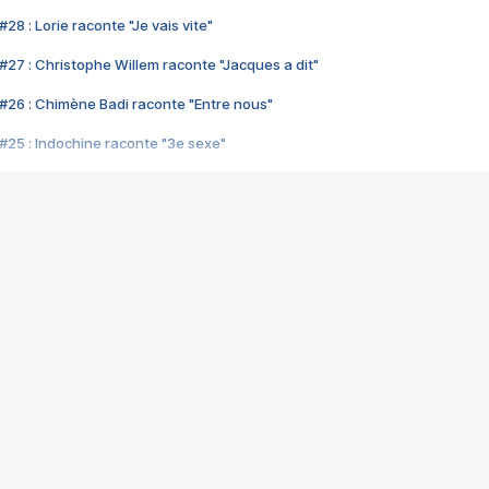
28 : Lorie raconte "Je vais vite"
#27 : Christophe Willem raconte "Jacques a dit"
#26 : Chimène Badi raconte "Entre nous"
#25 : Indochine raconte "3e sexe"
#24 : Zaho raconte "C'est chelou"
#23 : Patrick Bruel raconte "Au café des délices"
#22 : Kyo raconte "Le chemin"
#21 : Nolwenn Leroy raconte "Cassé"
#20 : Patrick Hernandez raconte "Born to be alive"
#19 : Lorie raconte "Près de moi"
#18 : Michael Jones raconte "A nos actes manqués" (avec Jean-Jacque
#17 : Khaled raconte "Aïcha"