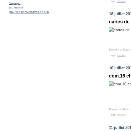
Tags:
cartes
Janvier
Février
(27)
(25)
Voyager
Janvier
(28)
jeu estival
pour les anniversaires de juin
18 juillet 20
cartes de
Posté par Patri
Tags:
cartes
16 juillet 20
com.16 ch
Posté par Patri
Tags:
cartes
11 juillet 20