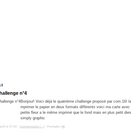
14
hallenge n°4
Bonjour! Voici déjà le quatrième challenge proposé par com.16! la
mprimer le papier en deux formats différents voici ma carte avec
petite fleur a le même imprimé que le fond mais en plus petit die
simply graphic
cia45 à 07:00 -
Commentaires [
…
]
- Permalien [
#
]