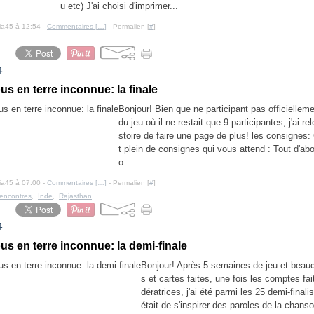
u etc) J'ai choisi d'imprimer...
cia45 à 12:54 -
Commentaires [
…
]
- Permalien [
#
]
4
s en terre inconnue: la finale
Bonjour! Bien que ne participant pas officiellemen
du jeu où il ne restait que 9 participantes, j'ai rel
stoire de faire une page de plus! les consignes: 
t plein de consignes qui vous attend : Tout d'a
o...
cia45 à 07:00 -
Commentaires [
…
]
- Permalien [
#
]
rencontres
,
Inde
,
Rajasthan
4
us en terre inconnue: la demi-finale
Bonjour! Après 5 semaines de jeu et beau
s et cartes faites, une fois les comptes fa
dératrices, j'ai été parmi les 25 demi-finali
était de s'inspirer des paroles de la chans