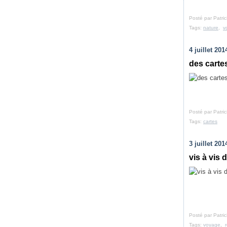
Posté par Patri
Tags:
nature
,
v
4 juillet 201
des carte
Posté par Patri
Tags:
cartes
3 juillet 201
vis à vis d
Posté par Patri
Tags:
voyage
,