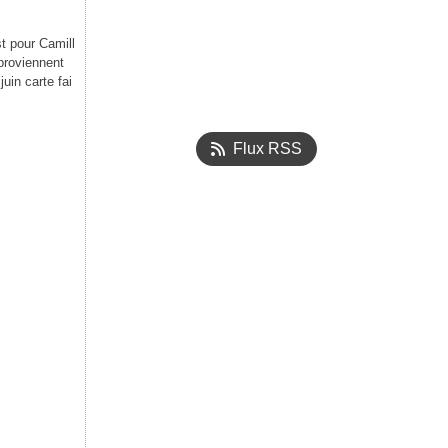
t pour Camill
 proviennent
uin carte fai
Flux RSS