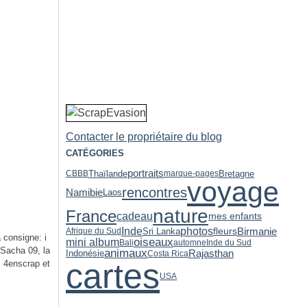
Contacter le propriétaire du blog
CATÉGORIES
portraits
Thaïlande
Bretagne
CBBB
marque-pages
voyage
rencontres
Namibie
Laos
nature
France
cadeau
mes enfants
Inde
photos
Birmanie
fleurs
Sri Lanka
Afrique du Sud
 consigne: i
oiseaux
mini album
Bali
automne
Inde du Sud
 Sacha 09, la
animaux
Indonésie
Rajasthan
Costa Rica
cartes
s 4enscrap et
USA