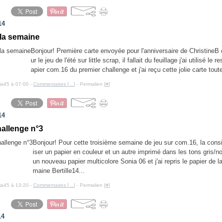
14
 la semaine
Bonjour! Première carte envoyée pour l'anniversaire de ChristineB c
ur le jeu de l'été sur little scrap, il fallait du feuillage j'ai utilisé le
apier com.16 du premier challenge et j'ai reçu cette jolie carte toute
cia45 à 07:00 -
Commentaires [
…
]
- Permalien [
#
]
14
allenge n°3
Bonjour! Pour cette troisième semaine de jeu sur com.16, la consig
iser un papier en couleur et un autre imprimé dans les tons gris/noi
un nouveau papier multicolore Sonia 06 et j'ai repris le papier de l
maine Bertille14...
cia45 à 13:20 -
Commentaires [
…
]
- Permalien [
#
]
14