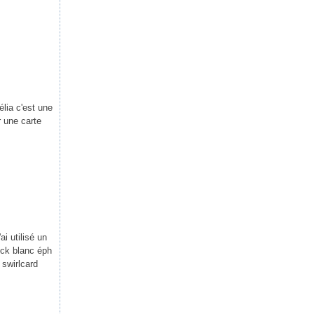
élia c'est une
r une carte
i utilisé un
ock blanc éph
 swirlcard