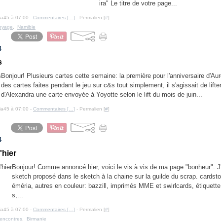
ira" Le titre de votre page...
cia45 à 07:00 -
Commentaires [
…
]
- Permalien [
#
]
oyage
,
Namibie
4
s
Bonjour! Plusieurs cartes cette semaine: la première pour l'anniversaire d'Aur
des cartes faites pendant le jeu sur c&s tout simplement, il s'agissait de lifte
d'Alexandra une carte envoyée à Yoyotte selon le lift du mois de juin...
cia45 à 07:00 -
Commentaires [
…
]
- Permalien [
#
]
4
'hier
Bonjour! Comme annoncé hier, voici le vis à vis de ma page "bonheur". J'a
sketch proposé dans le sketch à la chaine sur la guilde du scrap. cardst
éméria, autres en couleur: bazzill, imprimés MME et swirlcards, étiquette
s,...
cia45 à 07:00 -
Commentaires [
…
]
- Permalien [
#
]
rencontres
,
Birmanie