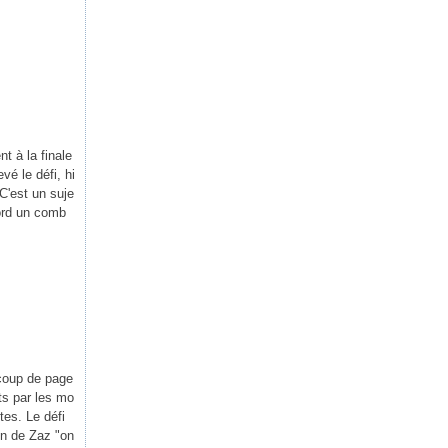
t à la finale
evé le défi, hi
C'est un suje
bord un comb
coup de page
its par les mo
stes. Le défi
on de Zaz "on