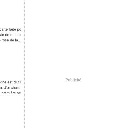
arte faite po
 reste de mon p
 rose de la...
Publicité
ne est d'util
r. J'ai choisi
a première se