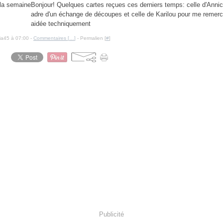
Bonjour! Quelques cartes reçues ces derniers temps: celle d'Anni
adre d'un échange de découpes et celle de Karilou pour me remercie
aidée techniquement
cia45 à 07:00 -
Commentaires [
…
]
- Permalien [
#
]
Publicité