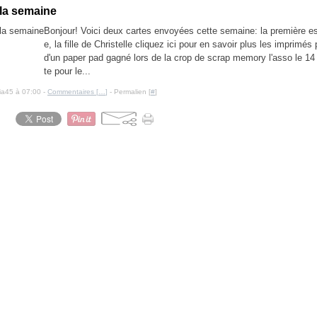
 la semaine
Bonjour! Voici deux cartes envoyées cette semaine: la première es
e, la fille de Christelle cliquez ici pour en savoir plus les imprimés
d'un paper pad gagné lors de la crop de scrap memory l'asso le 14 j
te pour le...
cia45 à 07:00 -
Commentaires [
…
]
- Permalien [
#
]