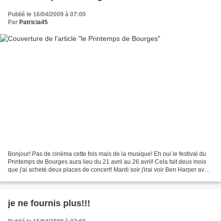
Publié le 16/04/2009 à 07:00
Par
Patricia45
Bonjour! Pas de cinéma cette fois mais de la musique! Eh oui le festival du
Printemps de Bourges aura lieu du 21 avril au 26 avril! Cela fait deux mois
que j'ai acheté deux places de concert! Mardi soir j'irai voir Ben Harper avec
en première partie Piers...
je ne fournis plus!!!