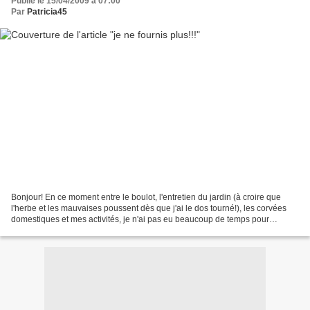
Publié le 15/04/2009 à 07:00
Par
Patricia45
Bonjour! En ce moment entre le boulot, l'entretien du jardin (à croire que
l'herbe et les mauvaises poussent dès que j'ai le dos tourné!), les corvées
domestiques et mes activités, je n'ai pas eu beaucoup de temps pour
scrapper. J'ai quand même fait une...