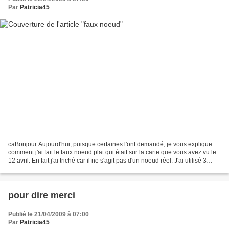
Par
Patricia45
caBonjour Aujourd'hui, puisque certaines l'ont demandé, je vous explique
comment j'ai fait le faux noeud plat qui était sur la carte que vous avez vu le
12 avril. En fait j'ai triché car il ne s'agit pas d'un noeud réel. J'ai utilisé 3
morceaux de ruban...
pour dire merci
Publié le 21/04/2009 à 07:00
Par
Patricia45