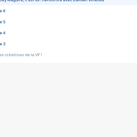
e 6
e 5
e 4
e 3
s créatrices de la VF !
e 2
e 1
e Mektoub My Love arrive enfin ! Rencontre avec Shaïn Boumedine et Sal
i : après Toni en famille
elle réalise le bouleversant Dites lui que je l'aime
ais ! Rencontre autour de Vie privée de Rebecca Zlotowski
 de Marguerite, Grave... Rencontre avec Ella Rumpf