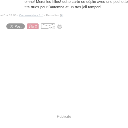
omne! Merci les filles! cette carte se déplie avec une pochette
tits trucs pour l'automne et un très joli tampon!
cia45 à 07:00 -
Commentaires [
…
]
- Permalien [
#
]
Publicité