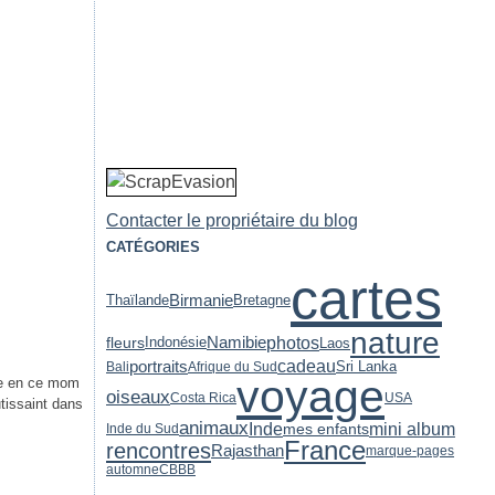
Contacter le propriétaire du blog
CATÉGORIES
cartes
Birmanie
Thaïlande
Bretagne
nature
photos
fleurs
Indonésie
Namibie
Laos
portraits
cadeau
Sri Lanka
Bali
Afrique du Sud
voyage
que en ce mom
oiseaux
Costa Rica
USA
utissaint dans
animaux
Inde
mini album
mes enfants
Inde du Sud
France
rencontres
Rajasthan
marque-pages
automne
CBBB