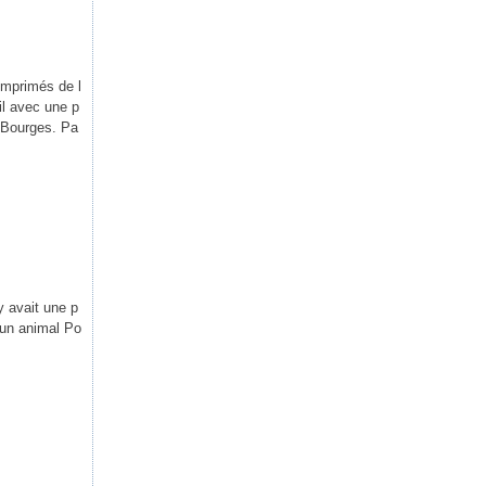
imprimés de l
il avec une p
à Bourges. Pa
y avait une p
, un animal Po