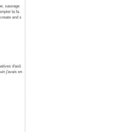
ne, sauvage
mpter la fa
 create and s
natives d'aoû
uin j'avais en