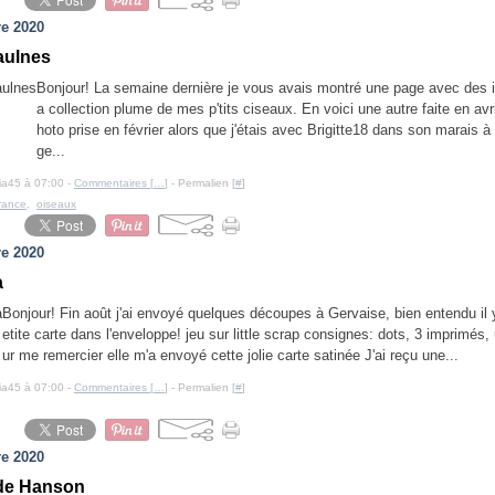
e 2020
 aulnes
Bonjour! La semaine dernière je vous avais montré une page avec des 
a collection plume de mes p'tits ciseaux. En voici une autre faite en avr
hoto prise en février alors que j'étais avec Brigitte18 dans son marais 
ge...
cia45 à 07:00 -
Commentaires [
…
]
- Permalien [
#
]
rance
,
oiseaux
e 2020
a
Bonjour! Fin août j'ai envoyé quelques découpes à Gervaise, bien entendu il 
etite carte dans l'enveloppe! jeu sur little scrap consignes: dots, 3 imprimés
ur me remercier elle m'a envoyé cette jolie carte satinée J'ai reçu une...
cia45 à 07:00 -
Commentaires [
…
]
- Permalien [
#
]
e 2020
de Hanson