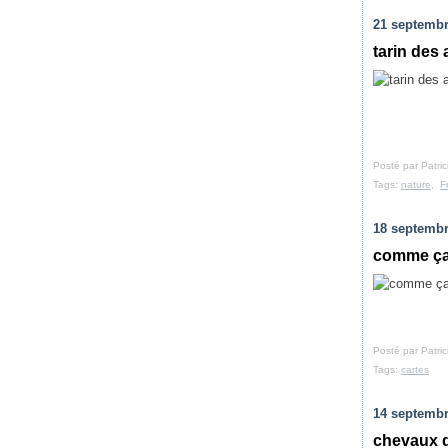
21 septembr
tarin des
Posté par Patri
Tags:
nature
,
F
18 septembr
comme ç
Posté par Patri
Tags:
cartes
14 septembr
chevaux 