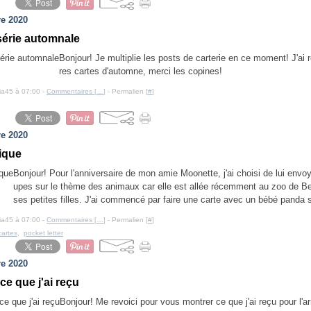
e 2020
série automnale
Bonjour! Je multiplie les posts de carterie en ce moment! J'ai 
res cartes d'automne, merci les copines!
cia45 à 07:00 -
Commentaires [
…
]
- Permalien [
#
]
e 2020
ique
Bonjour! Pour l'anniversaire de mon amie Moonette, j'ai choisi de lui envo
upes sur le thème des animaux car elle est allée récemment au zoo de B
ses petites filles. J'ai commencé par faire une carte avec un bébé panda s
cia45 à 07:00 -
Commentaires [
…
]
- Permalien [
#
]
cartes
,
pocket letter
e 2020
ce que j'ai reçu
Bonjour! Me revoici pour vous montrer ce que j'ai reçu pour l'arr