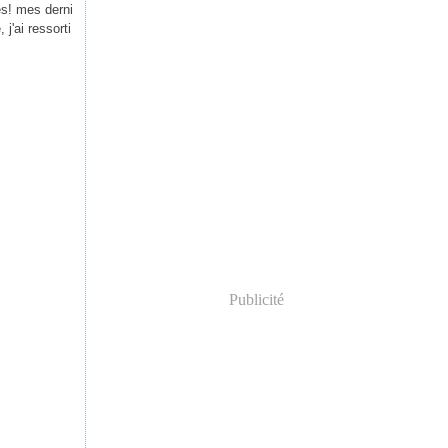
es! mes derni
j'ai ressorti
Publicité