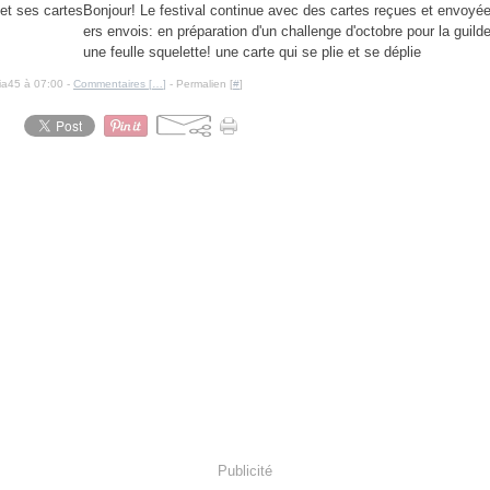
Bonjour! Le festival continue avec des cartes reçues et envoyé
ers envois: en préparation d'un challenge d'octobre pour la guilde, 
une feulle squelette! une carte qui se plie et se déplie
cia45 à 07:00 -
Commentaires [
…
]
- Permalien [
#
]
Publicité