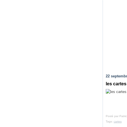
22 septembr
les carte
Posté par Patri
Tags:
cartes