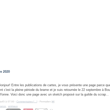
e 2020
onjour! Entre les publications de cartes, je vous présente une page parce 
nt c'est la pleine période du brame et je suis retournée le 22 septembre à Bo
'Yonne. Voici donc une page avec un sketch proposé sur la guilde du scrap...
cia45 à 07:00 -
Commentaires [
…
]
- Permalien [
#
]
rance
,
animaux