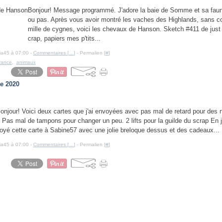
Bonjour! Message programmé. J'adore la baie de Somme et sa fau
ou pas. Après vous avoir montré les vaches des Highlands, sans co
mille de cygnes, voici les chevaux de Hanson. Sketch #411 de just
crap, papiers mes p'tits...
cia45 à 07:00 -
Commentaires [
…
]
- Permalien [
#
]
rance
,
animaux
e 2020
onjour! Voici deux cartes que j'ai envoyées avec pas mal de retard pour des 
. Pas mal de tampons pour changer un peu. 2 lifts pour la guilde du scrap En j
oyé cette carte à Sabine57 avec une jolie breloque dessus et des cadeaux...
cia45 à 07:00 -
Commentaires [
…
]
- Permalien [
#
]