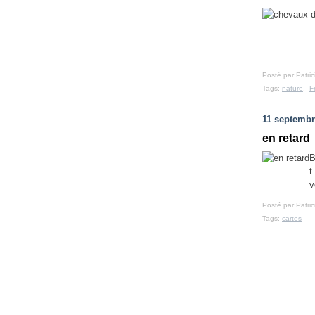
Posté par Patri
Tags:
nature
,
F
11 septembr
en retard
B
t
v
Posté par Patri
Tags:
cartes