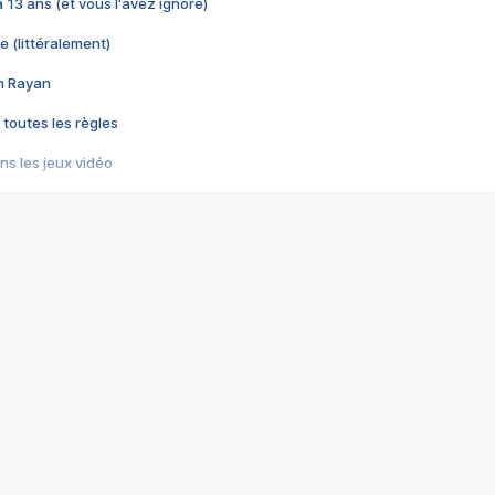
 a 13 ans (et vous l'avez ignoré)
e (littéralement)
im Rayan
 toutes les règles
s les jeux vidéo
us choquant de Rockstar ? - Le scandale BULLY
e plus moche de Steam
du RÊVE tourne au CAUCHEMAR
pendant 8 heures
it… à tort
umiliés par un jeu vidéo
ire - Final Fantasy 8
ti un empire - Age of Empires