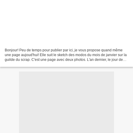
Bonjour! Peu de temps pour publier par ici, je vous propose quand même
une page aujoud'hui! Elle suit le sketch des modos du mois de janvier sur la
guilde du scrap. C'est une page avec deux photos. L'an dernier, le jour de
mon anniversaire, je m'étais...