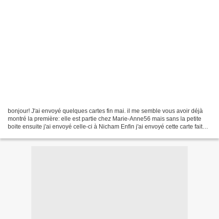
bonjour! J'ai envoyé quelques cartes fin mai. il me semble vous avoir déjà
montré la première: elle est partie chez Marie-Anne56 mais sans la petite
boite ensuite j'ai envoyé celle-ci à Nicham Enfin j'ai envoyé cette carte faite
selon un lift sur au bonheur...