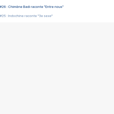
#26 : Chimène Badi raconte "Entre nous"
#25 : Indochine raconte "3e sexe"
#24 : Zaho raconte "C'est chelou"
#23 : Patrick Bruel raconte "Au café des délices"
#22 : Kyo raconte "Le chemin"
#21 : Nolwenn Leroy raconte "Cassé"
#20 : Patrick Hernandez raconte "Born to be alive"
#19 : Lorie raconte "Près de moi"
#18 : Michael Jones raconte "A nos actes manqués" (avec Jean-Jacque
#17 : Khaled raconte "Aïcha"
#16 : Corneille raconte "Parce qu'on vient de loin"
#15 : Indochine raconte "L'aventurier"