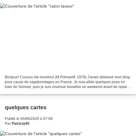
Bonjour! Coucou me revoilou! (M.Polnareff, 1978) J'avais délaissé mon blog
pour cause de vagabondages en France. Je suis allée quelques jours en
baie de Somme, puis je suis revenue travailler un weekend avant de repartir
en Vendée en passant par la Brenne....
quelques cartes
Publié le 05/06/2020 à 07:00
Par
Patricia45