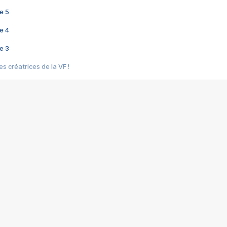
e 5
e 4
e 3
s créatrices de la VF !
e 2
e 1
e Mektoub My Love arrive enfin ! Rencontre avec Shaïn Boumedine et Sal
i : après Toni en famille
elle réalise le bouleversant Dites lui que je l'aime
ais ! Rencontre autour de Vie privée de Rebecca Zlotowski
 de Marguerite, Grave... Rencontre avec Ella Rumpf
 Les Rêveurs, un film intime sur la santé mentale