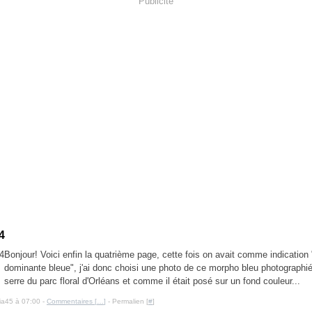
Publicité
 4
Bonjour! Voici enfin la quatrième page, cette fois on avait comme indication
dominante bleue", j'ai donc choisi une photo de ce morpho bleu photographié 
serre du parc floral d'Orléans et comme il était posé sur un fond couleur...
cia45 à 07:00 -
Commentaires [
…
]
- Permalien [
#
]