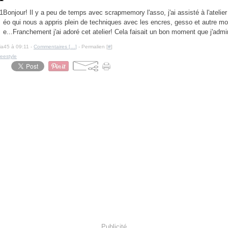
Bonjour! Il y a peu de temps avec scrapmemory l'asso, j'ai assisté à l'atelie
éo qui nous a appris plein de techniques avec les encres, gesso et autre mo
e...Franchement j'ai adoré cet atelier! Cela faisait un bon moment que j'admir
cia45 à 09:11 -
Commentaires [
…
]
- Permalien [
#
]
reestyle
Publicité