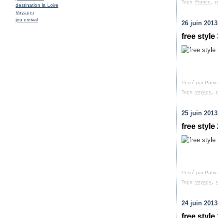
Tags:
France
,
p
Janvier
Février
(27)
(25)
destination la Loire
Janvier
(28)
Voyager
jeu estival
26 juin 2013
free style
Posté par Patri
Tags:
voyage
,
25 juin 2013
free style
Posté par Patri
Tags:
voyage
,
24 juin 2013
free style