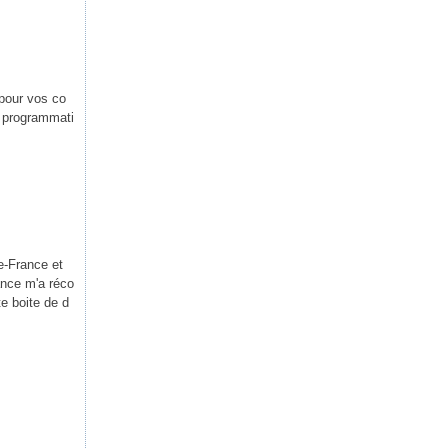
 pour vos co
e programmati
ie-France et
rance m'a réco
e boite de d