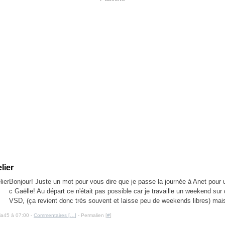
lier
Bonjour! Juste un mot pour vous dire que je passe la journée à Anet pour u
c Gaëlle! Au départ ce n'était pas possible car je travaille un weekend sur 
VSD, (ça revient donc très souvent et laisse peu de weekends libres) mais
cia45 à 07:00 -
Commentaires [
…
]
- Permalien [
#
]