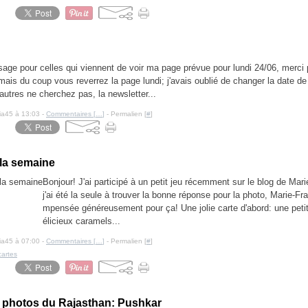
sage pour celles qui viennent de voir ma page prévue pour lundi 24/06, merci
ais du coup vous reverrez la page lundi; j'avais oublié de changer la date d
autres ne cherchez pas, la newsletter...
cia45 à 13:03 -
Commentaires [
…
]
- Permalien [
#
]
 la semaine
Bonjour! J'ai participé à un petit jeu récemment sur le blog de Mar
j'ai été la seule à trouver la bonne réponse pour la photo, Marie-F
mpensée généreusement pour ça! Une jolie carte d'abord: une petit
élicieux caramels...
cia45 à 07:00 -
Commentaires [
…
]
- Permalien [
#
]
cartes
 photos du Rajasthan: Pushkar