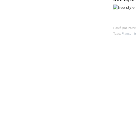
Posté par Patri
Tags:
France
,
f