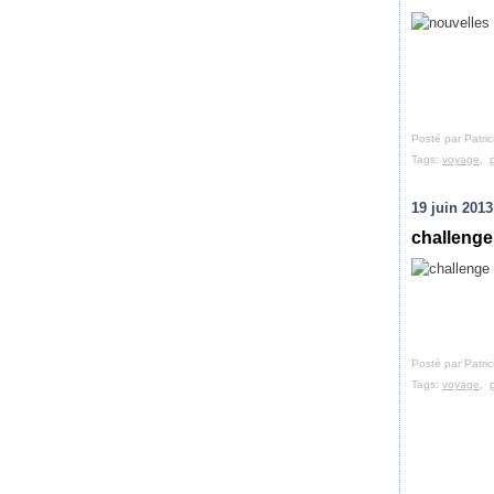
Posté par Patri
Tags:
voyage
,
19 juin 2013
challenge
Posté par Patri
Tags:
voyage
,