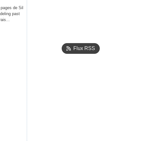
r pages de Sil
deling past
ais...
Flux RSS