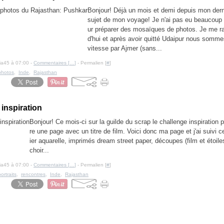
Bonjour! Déjà un mois et demi depuis mon derni
sujet de mon voyage! Je n'ai pas eu beaucoup
ur préparer des mosaïques de photos. Je me ra
d'hui et après avoir quitté Udaipur nous somm
vitesse par Ajmer (sans...
cia45 à 07:00 -
Commentaires [
…
]
- Permalien [
#
]
photos
,
Inde
,
Rajasthan
 inspiration
Bonjour! Ce mois-ci sur la guilde du scrap le challenge inspiration 
re une page avec un titre de film. Voici donc ma page et j'ai suivi 
ier aquarelle, imprimés dream street paper, découpes (film et étoiles
choir...
cia45 à 07:00 -
Commentaires [
…
]
- Permalien [
#
]
portraits
,
rencontres
,
Inde
,
Rajasthan