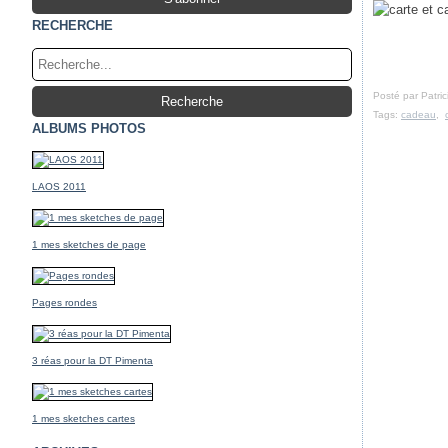
RECHERCHE
Posté par Patri
Tags:
cadeau
,
ALBUMS PHOTOS
LAOS 2011
1 mes sketches de page
Pages rondes
3 réas pour la DT Pimenta
1 mes sketches cartes