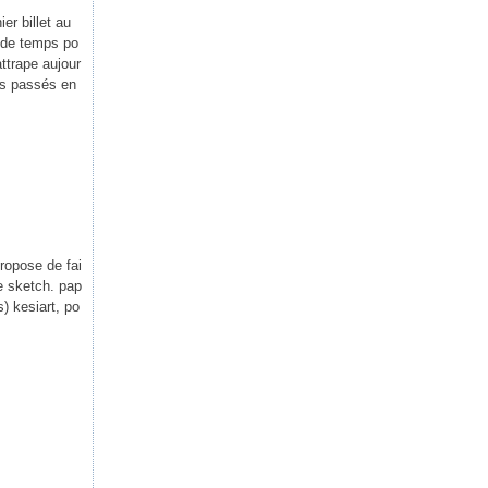
er billet au
 de temps po
ttrape aujour
es passés en
propose de fai
ce sketch. pap
) kesiart, po