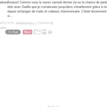
Bonjour! Comme vous le savez samedi dernier j'ai eu la chance de partic
elier avec Gaëlle que je connaissais jusqu'alors virtuellement grâce à n
elques échanges de mails et cadeaux d'anniversaire. C'était récemment 
si...
cia45 à 07:00 -
Commentaires [
…
]
- Permalien [
#
]
cartes