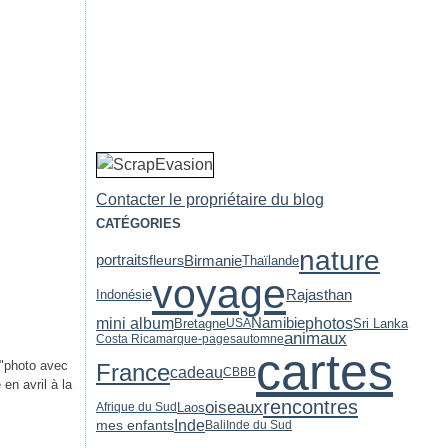
Contacter le propriétaire du blog
CATÉGORIES
nature
portraits
Birmanie
fleurs
Thaïlande
voyage
Indonésie
Rajasthan
photos
mini album
Namibie
Bretagne
Sri Lanka
USA
animaux
Costa Rica
marque-pages
automne
cartes
 "photo avec
France
cadeau
CBBB
en avril à la
rencontres
oiseaux
Laos
Afrique du Sud
Inde
mes enfants
Bali
Inde du Sud