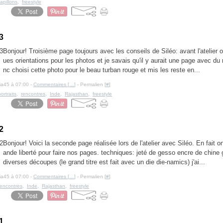
apillons
,
freestyle
 3
Bonjour! Troisième page toujours avec les conseils de Siléo: avant l'atelier 
ues orientations pour les photos et je savais qu'il y aurait une page avec du r
nc choisi cette photo pour le beau turban rouge et mis les reste en...
cia45 à 07:00 -
Commentaires [
…
]
- Permalien [
#
]
portraits
,
rencontres
,
Inde
,
Rajasthan
,
freestyle
 2
Bonjour! Voici la seconde page réalisée lors de l'atelier avec Siléo. En fait o
ande liberté pour faire nos pages. techniques: jeté de gesso encre de chin
diverses découpes (le grand titre est fait avec un die die-namics) j'ai...
cia45 à 07:00 -
Commentaires [
…
]
- Permalien [
#
]
rencontres
,
Inde
,
Rajasthan
,
freestyle
 1