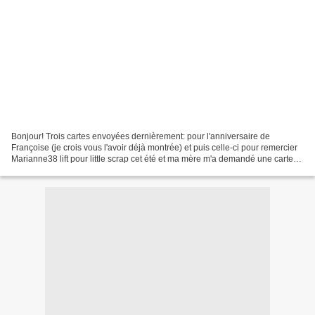
Bonjour! Trois cartes envoyées dernièrement: pour l'anniversaire de
Françoise (je crois vous l'avoir déjà montrée) et puis celle-ci pour remercier
Marianne38 lift pour little scrap cet été et ma mère m'a demandé une carte
de remerciement assez simple,...