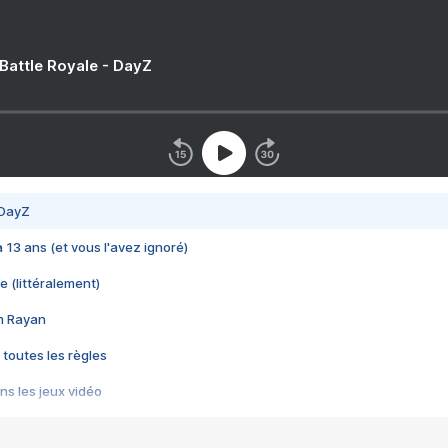
 Battle Royale - DayZ
 DayZ
 a 13 ans (et vous l'avez ignoré)
e (littéralement)
im Rayan
 toutes les règles
s les jeux vidéo
us choquant de Rockstar ? - Le scandale BULLY