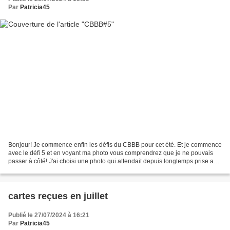
Par
Patricia45
Bonjour! Je commence enfin les défis du CBBB pour cet été. Et je commence
avec le défi 5 et en voyant ma photo vous comprendrez que je ne pouvais
passer à côté! J'ai choisi une photo qui attendait depuis longtemps prise au
Lac Inle au Myanmar (nom actuel...
cartes reçues en juillet
Publié le 27/07/2024 à 16:21
Par
Patricia45