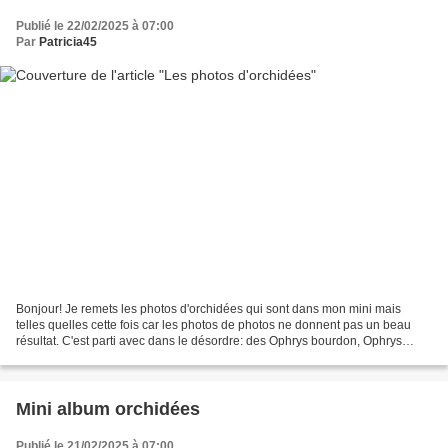
Publié le 22/02/2025 à 07:00
Par
Patricia45
Bonjour! Je remets les photos d'orchidées qui sont dans mon mini mais
telles quelles cette fois car les photos de photos ne donnent pas un beau
résultat. C'est parti avec dans le désordre: des Ophrys bourdon, Ophrys
abeille, une orchidée bouc, une orchidée...
Mini album orchidées
Publié le 21/02/2025 à 07:00