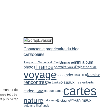
Contacter le propriétaire du blog
CATÉGORIES
Birmanie
mini album
Afrique du Sud
Inde du Sud
France
photos
portraits
fleurs
Rajasthan
Bali
voyage
Inde
Namibie
CBBB
Costa Rica
rencontres
oiseaux
Sri Lanka
mes enfants
cartes
s montrer de
cadeau
Laos
marque-pages
use (et très
nature
 et puis Scrap
animaux
Indonésie
Bretagne
USA
Thaïlande
automne