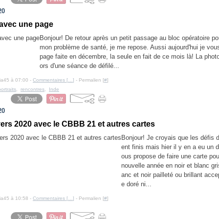
20
 avec une page
Bonjour! De retour après un petit passage au bloc opératoire po
mon problème de santé, je me repose. Aussi aujourd'hui je vou
page faite en décembre, la seule en fait de ce mois là! La photo
ors d'une séance de défilé...
cia45 à 07:00 -
Commentaires [
…
]
- Permalien [
#
]
portraits
,
rencontres
,
Inde
20
vers 2020 avec le CBBB 21 et autres cartes
Bonjour! Je croyais que les défis
ent finis mais hier il y en a eu un 
ous propose de faire une carte pou
nouvelle année en noir et blanc gri
anc et noir pailleté ou brillant acc
e doré ni...
cia45 à 10:58 -
Commentaires [
…
]
- Permalien [
#
]