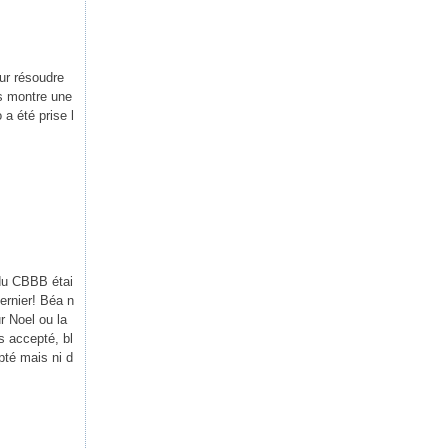
ur résoudre
s montre une
 a été prise l
 du CBBB étai
dernier! Béa n
r Noel ou la
s accepté, bl
epté mais ni d