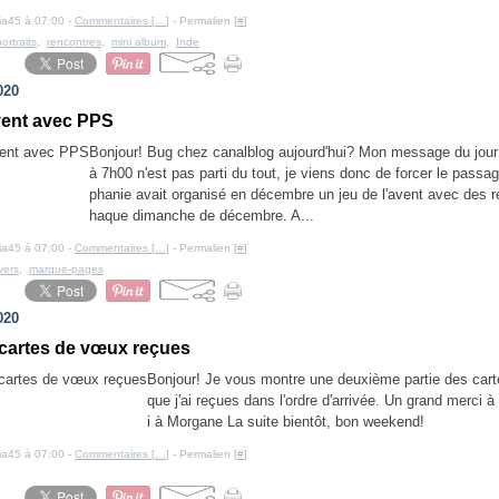
cia45 à 07:00 -
Commentaires [
…
]
- Permalien [
#
]
portraits
,
rencontres
,
mini album
,
Inde
020
avent avec PPS
Bonjour! Bug chez canalblog aujourd'hui? Mon message du jou
à 7h00 n'est pas parti du tout, je viens donc de forcer le pass
phanie avait organisé en décembre un jeu de l'avent avec des ré
haque dimanche de décembre. A...
cia45 à 07:00 -
Commentaires [
…
]
- Permalien [
#
]
vers
,
marque-pages
020
 cartes de vœux reçues
Bonjour! Je vous montre une deuxième partie des car
que j'ai reçues dans l'ordre d'arrivée. Un grand merci à
i à Morgane La suite bientôt, bon weekend!
cia45 à 07:00 -
Commentaires [
…
]
- Permalien [
#
]