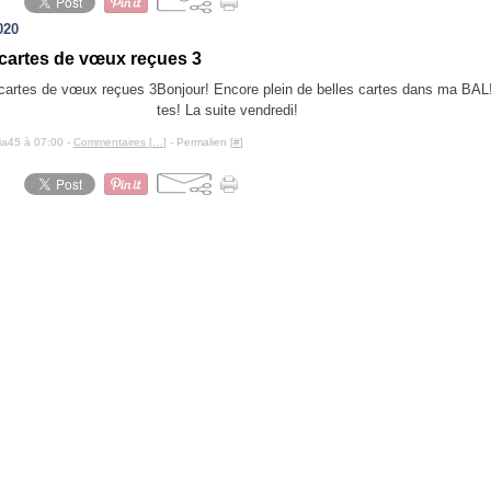
020
 cartes de vœux reçues 3
Bonjour! Encore plein de belles cartes dans ma BAL!
tes! La suite vendredi!
cia45 à 07:00 -
Commentaires [
…
]
- Permalien [
#
]