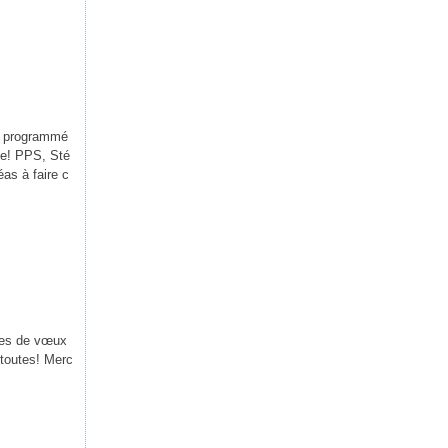
r programmé
age! PPS, Sté
as à faire c
tes de vœux
 toutes! Merc