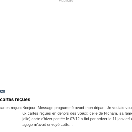
Publicité
020
cartes reçues
Bonjour! Message programmé avant mon départ. Je voulais vou
ux cartes reçues en dehors des vœux: celle de Nicham, sa fame
jolie) carte d'hiver postée le 07/12 a fini par arriver le 11 janvier!
agogo m'avait envoyé cette...