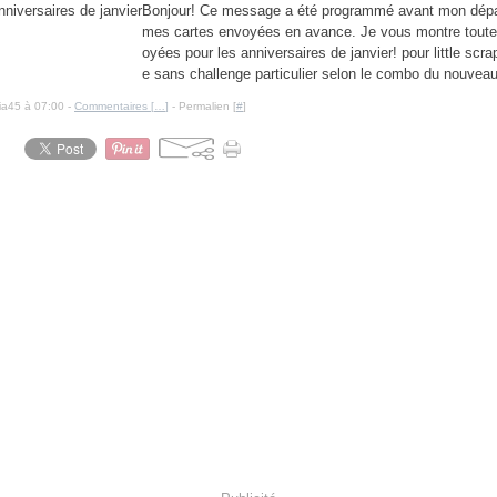
Bonjour! Ce message a été programmé avant mon dépar
mes cartes envoyées en avance. Je vous montre toute
oyées pour les anniversaires de janvier! pour little scr
e sans challenge particulier selon le combo du nouveau
cia45 à 07:00 -
Commentaires [
…
]
- Permalien [
#
]