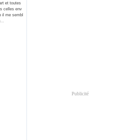
t et toutes
s celles env
ap il me sembl
...
Publicité