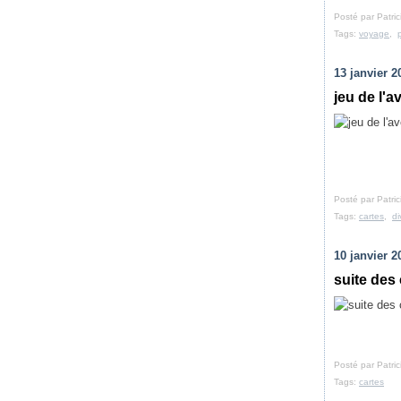
Posté par Patri
Tags:
voyage
,
13 janvier 2
jeu de l'
Posté par Patri
Tags:
cartes
,
di
10 janvier 2
suite des
Posté par Patri
Tags:
cartes