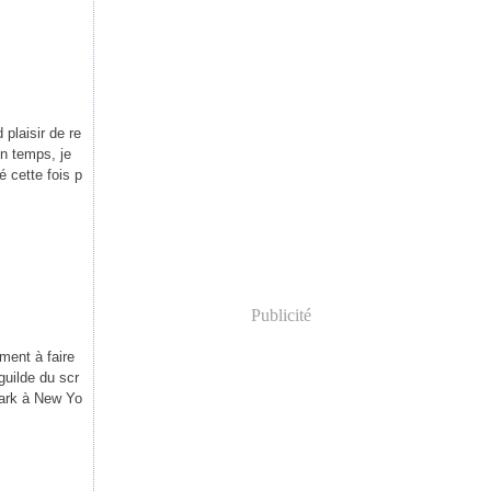
 plaisir de re
in temps, je
 cette fois p
Publicité
ment à faire
guilde du scr
Park à New Yo