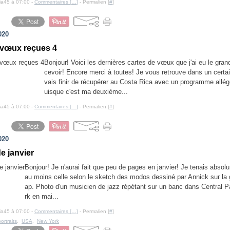
cia45 à 07:00 -
Commentaires [
…
]
- Permalien [
#
]
020
 vœux reçues 4
Bonjour! Voici les dernières cartes de vœux que j'ai eu le grand
cevoir! Encore merci à toutes! Je vous retrouve dans un certa
vais finir de récupérer au Costa Rica avec un programme allégé
uisque c'est ma deuxième...
cia45 à 07:00 -
Commentaires [
…
]
- Permalien [
#
]
020
e janvier
Bonjour! Je n'aurai fait que peu de pages en janvier! Je tenais absolu
au moins celle selon le sketch des modos dessiné par Annick sur la 
ap. Photo d'un musicien de jazz répétant sur un banc dans Central 
rk en mai...
cia45 à 07:00 -
Commentaires [
…
]
- Permalien [
#
]
portraits
,
USA
,
New York