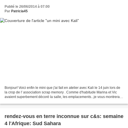
Publié le 26/06/2014 à 07:00
Par
Patricia45
Bonjour! Voici enfin le mini que j'ai fait en atelier avec Kali le 14 juin lors de
la crop de l' association scrap memory . Comme d'habitude Marina et Vic
avaient superbement décoré la salle, les emplacements...je vous montrerai
ça un peu plus tard. Et...
rendez-vous en terre inconnue sur c&s: semaine
4 l'Afrique: Sud Sahara