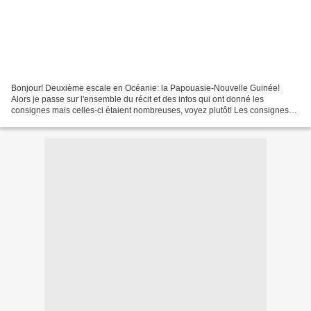
Bonjour! Deuxième escale en Océanie: la Papouasie-Nouvelle Guinée!
Alors je passe sur l'ensemble du récit et des infos qui ont donné les
consignes mais celles-ci étaient nombreuses, voyez plutôt! Les consignes
inspirées d'une photo et du drapeau national:...