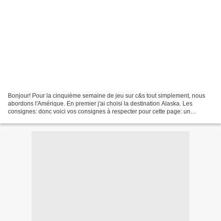
Bonjour! Pour la cinquième semaine de jeu sur c&s tout simplement, nous
abordons l'Amérique. En premier j'ai choisi la destination Alaska. Les
consignes: donc voici vos consignes à respecter pour cette page: un
monochrome blanc pour la neige au moins...