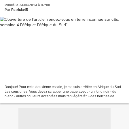
Publié le 24/06/2014 à 07:00
Par
Patricia45
Bonjour! Pour cette deuxième escale, je me suis arrêtée en Afrique du Sud.
Les consignes: Vous devez scrapper une page avec : - un fond noir - du
blanc - autres couleurs acceptées mais "en légèreté" !- des touches de
brillant (or ou argent)- enfin, un...