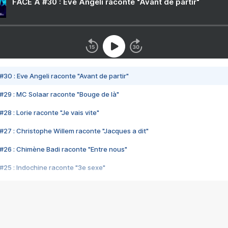
FACE A #30 : Eve Angeli raconte "Avant de partir"
#30 : Eve Angeli raconte "Avant de partir"
#29 : MC Solaar raconte "Bouge de là"
28 : Lorie raconte "Je vais vite"
#27 : Christophe Willem raconte "Jacques a dit"
#26 : Chimène Badi raconte "Entre nous"
#25 : Indochine raconte "3e sexe"
#24 : Zaho raconte "C'est chelou"
#23 : Patrick Bruel raconte "Au café des délices"
#22 : Kyo raconte "Le chemin"