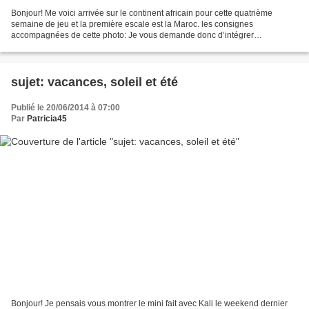
Bonjour! Me voici arrivée sur le continent africain pour cette quatrième
semaine de jeu et la première escale est la Maroc. les consignes
accompagnées de cette photo: Je vous demande donc d’intégrer
OBLIGATOIREMENT sur VOTRE PAGE: - UN COMBO (2 COULEURS...
sujet: vacances, soleil et été
Publié le 20/06/2014 à 07:00
Par
Patricia45
Bonjour! Je pensais vous montrer le mini fait avec Kali le weekend dernier