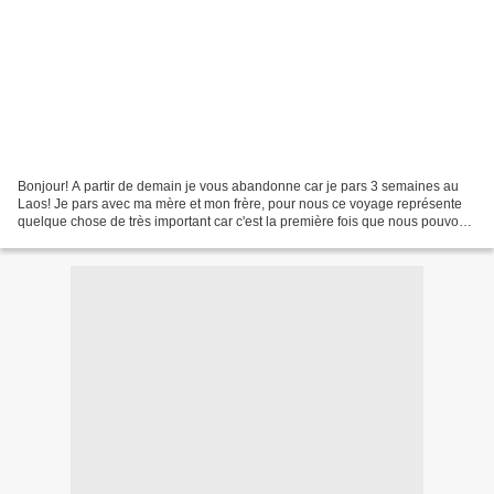
Bonjour! A partir de demain je vous abandonne car je pars 3 semaines au
Laos! Je pars avec ma mère et mon frère, pour nous ce voyage représente
quelque chose de très important car c'est la première fois que nous pouvons
enfin retourner là-bas ensemble...