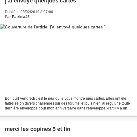
j'ai envoyé quelques cartes
Publié le 08/02/2019 à 07:00
Par
Patricia45
Bonjour! Vendredi c'est le jour où je vous montre mes cartes. Elles ont été
faites selon divers challenges sur des forums. et puis hier j'ai reçu une toute
dernière enveloppe pour mon anniversaire dans l'enveloppe kraft il y a une
tablette de choolat...
merci les copines 5 et fin