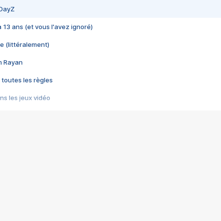
 DayZ
 a 13 ans (et vous l'avez ignoré)
e (littéralement)
im Rayan
 toutes les règles
s les jeux vidéo
us choquant de Rockstar ? - Le scandale BULLY
e plus moche de Steam
du RÊVE tourne au CAUCHEMAR
pendant 8 heures
it… à tort
umiliés par un jeu vidéo