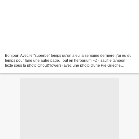
Bonjour! Avec le "superbe" temps qu'on a eu la semaine dernière, j'ai eu du
temps pour faire une autre page. Tout en herbarium FD ( sauf le tampon
texte sous la photo Chou&flowers) avec une photo d'une Pie Grièche
écorcheur mâle. Ces oiseaux arrivent...