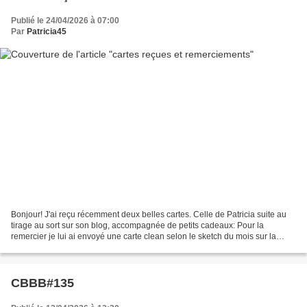
Publié le 24/04/2026 à 07:00
Par
Patricia45
Bonjour! J'ai reçu récemment deux belles cartes. Celle de Patricia suite au
tirage au sort sur son blog, accompagnée de petits cadeaux: Pour la
remercier je lui ai envoyé une carte clean selon le sketch du mois sur la
guilde du scrap: Ensuite j'ai reçu...
CBBB#135